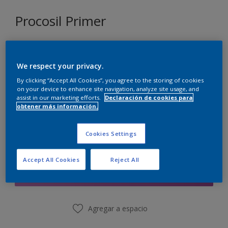
Procosil Primer
Tamaño
10 L
We respect your privacy.
By clicking “Accept All Cookies”, you agree to the storing of cookies
on your device to enhance site navigation, analyze site usage, and
Cantidad
Calculadora de pintura
assist in our marketing efforts.
Declaración de cookies para
obtener más información.
Calcular
Cookies Settings
Agregar a la lista de deseos
Accept All Cookies
Reject All
Encontrar una tienda
Agregar a espacio