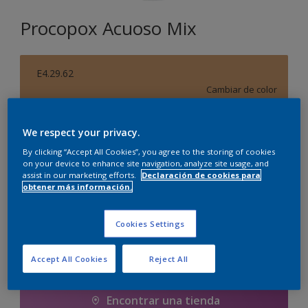
Procopox Acuoso Mix
E4.29.62
Cambiar de color
Tamaño
We respect your privacy.
5 litros
By clicking “Accept All Cookies”, you agree to the storing of cookies
on your device to enhance site navigation, analyze site usage, and
assist in our marketing efforts.
Declaración de cookies para
obtener más información.
Cantidad
Calculadora de pintura
Calcular
Cookies Settings
Accept All Cookies
Reject All
Agregar a la lista de deseos
Encontrar una tienda