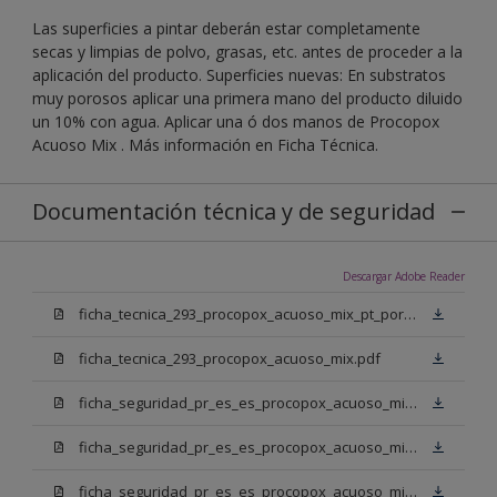
Las superficies a pintar deberán estar completamente
secas y limpias de polvo, grasas, etc. antes de proceder a la
aplicación del producto. Superficies nuevas: En substratos
muy porosos aplicar una primera mano del producto diluido
un 10% con agua. Aplicar una ó dos manos de Procopox
Acuoso Mix . Más información en Ficha Técnica.
Documentación técnica y de seguridad
Descargar Adobe Reader
ficha_tecnica_293_procopox_acuoso_mix_pt_portugal.pdf
ficha_tecnica_293_procopox_acuoso_mix.pdf
ficha_seguridad_pr_es_es_procopox_acuoso_mix_bb.pdf
ficha_seguridad_pr_es_es_procopox_acuoso_mix_bm.pdf
ficha_seguridad_pr_es_es_procopox_acuoso_mix_bn.pdf