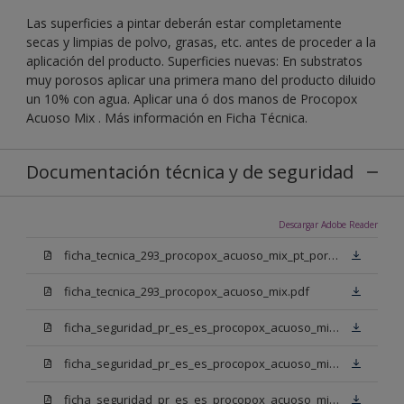
Las superficies a pintar deberán estar completamente
secas y limpias de polvo, grasas, etc. antes de proceder a la
aplicación del producto. Superficies nuevas: En substratos
muy porosos aplicar una primera mano del producto diluido
un 10% con agua. Aplicar una ó dos manos de Procopox
Acuoso Mix . Más información en Ficha Técnica.
Documentación técnica y de seguridad
Descargar Adobe Reader
ficha_tecnica_293_procopox_acuoso_mix_pt_portugal.pdf
ficha_tecnica_293_procopox_acuoso_mix.pdf
ficha_seguridad_pr_es_es_procopox_acuoso_mix_bb.pdf
ficha_seguridad_pr_es_es_procopox_acuoso_mix_bm.pdf
ficha_seguridad_pr_es_es_procopox_acuoso_mix_bn.pdf