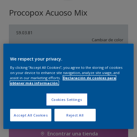
Procopox Acuoso Mix
S9.03.81
Cambiar de color
Tamaño
We respect your privacy.
5 litros
By clicking “Accept All Cookies”, you agree to the storing of cookies
on your device to enhance site navigation, analyze site usage, and
assist in our marketing efforts.
Declaración de cookies para
obtener más información.
Cantidad
Calculadora de pintura
Calcular
Cookies Settings
Accept All Cookies
Reject All
Agregar a la lista de deseos
Encontrar una tienda