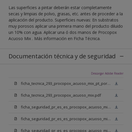
Las superficies a pintar deberán estar completamente
secas y limpias de polvo, grasas, etc. antes de proceder a la
aplicación del producto. Superficies nuevas: En substratos
muy porosos aplicar una primera mano del producto diluido
un 10% con agua. Aplicar una ó dos manos de Procopox
Acuoso Mix . Más información en Ficha Técnica.
Documentación técnica y de seguridad
Descargar Adobe Reader
ficha_tecnica_293_procopox_acuoso_mix_pt_portugal.pdf
ficha_tecnica_293_procopox_acuoso_mix.pdf
ficha_seguridad_pr_es_es_procopox_acuoso_mix_bb.pdf
ficha_seguridad_pr_es_es_procopox_acuoso_mix_bm.pdf
ficha_seguridad_pr_es_es_procopox_acuoso_mix_bn.pdf