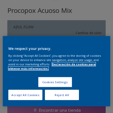
Procopox Acuoso Mix
AZUL FLOW
Cambiar de color
Tamaño
We respect your privacy.
5 litros
By clicking “Accept All Cookies”, you agree to the storing of cookies
on your device to enhance site navigation, analyze site usage, and
assist in our marketing efforts.
Declaración de cookies para
obtener más información.
Cantidad
Calculadora de pintura
Calcular
Cookies Settings
Accept All Cookies
Reject All
Agregar a la lista de deseos
Encontrar una tienda