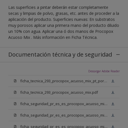
Las superficies a pintar deberán estar completamente
secas y limpias de polvo, grasas, etc. antes de proceder a la
aplicación del producto. Superficies nuevas: En substratos
muy porosos aplicar una primera mano del producto diluido
un 10% con agua. Aplicar una ó dos manos de Procopox
Acuoso Mix . Más información en Ficha Técnica.
Documentación técnica y de seguridad
Descargar Adobe Reader
ficha_tecnica_293_procopox_acuoso_mix_pt_portugal.pdf
ficha_tecnica_293_procopox_acuoso_mix.pdf
ficha_seguridad_pr_es_es_procopox_acuoso_mix_bb.pdf
ficha_seguridad_pr_es_es_procopox_acuoso_mix_bm.pdf
ficha_seguridad_pr_es_es_procopox_acuoso_mix_bn.pdf