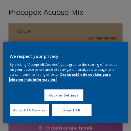
Procopox Acuoso Mix
F0.17.64
Cambiar de color
Tamaño
We respect your privacy.
5 litros
By clicking “Accept All Cookies”, you agree to the storing of cookies
on your device to enhance site navigation, analyze site usage, and
assist in our marketing efforts.
Declaración de cookies para
obtener más información.
Cantidad
Calculadora de pintura
Calcular
Cookies Settings
Accept All Cookies
Reject All
Agregar a la lista de deseos
Encontrar una tienda