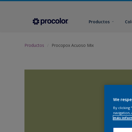
Productos
Col
Productos
Procopox Acuoso Mix
We respe
By clicking
navigation, 
más infor