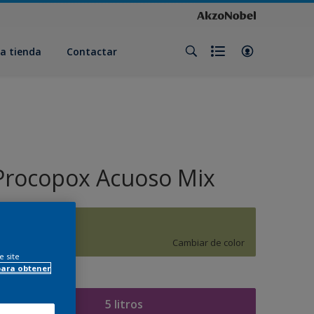
a tienda
Contactar
Procopox Acuoso Mix
H7.26.62
Cambiar de color
e site
para obtener
amaño
5 litros