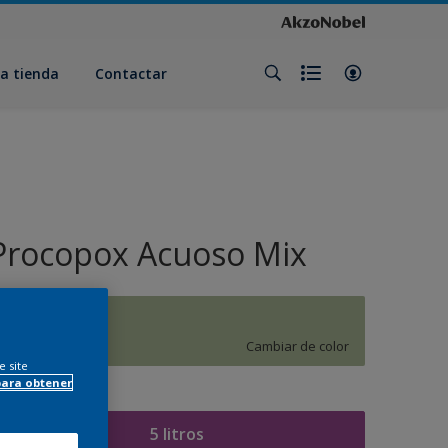
a tienda
Contactar
Procopox Acuoso Mix
J4.14.67
Cambiar de color
e site
para obtener
amaño
5 litros