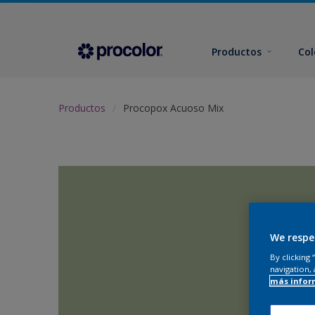
Productos
Col
Productos
Procopox Acuoso Mix
We respe
By clicking
navigation, 
más infor