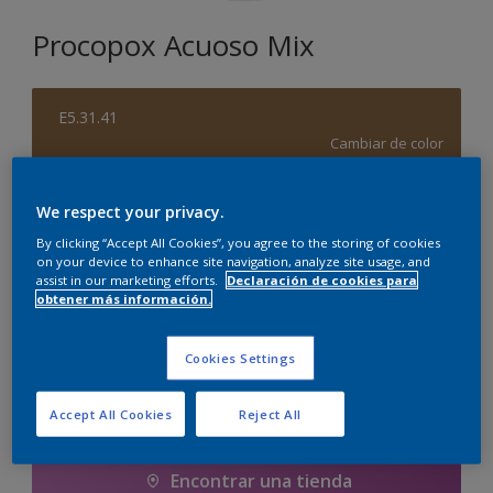
Procopox Acuoso Mix
E5.31.41
Cambiar de color
Tamaño
We respect your privacy.
5 litros
By clicking “Accept All Cookies”, you agree to the storing of cookies
on your device to enhance site navigation, analyze site usage, and
assist in our marketing efforts.
Declaración de cookies para
obtener más información.
Cantidad
Calculadora de pintura
Calcular
Cookies Settings
Accept All Cookies
Reject All
Agregar a la lista de deseos
Encontrar una tienda