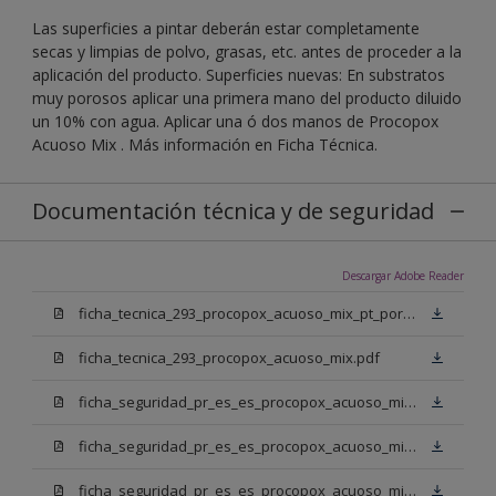
Las superficies a pintar deberán estar completamente
secas y limpias de polvo, grasas, etc. antes de proceder a la
aplicación del producto. Superficies nuevas: En substratos
muy porosos aplicar una primera mano del producto diluido
un 10% con agua. Aplicar una ó dos manos de Procopox
Acuoso Mix . Más información en Ficha Técnica.
Documentación técnica y de seguridad
Descargar Adobe Reader
ficha_tecnica_293_procopox_acuoso_mix_pt_portugal.pdf
ficha_tecnica_293_procopox_acuoso_mix.pdf
ficha_seguridad_pr_es_es_procopox_acuoso_mix_bb.pdf
ficha_seguridad_pr_es_es_procopox_acuoso_mix_bm.pdf
ficha_seguridad_pr_es_es_procopox_acuoso_mix_bn.pdf