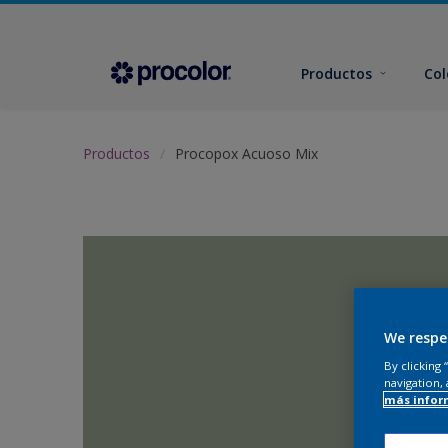
Productos
Col
Productos
Procopox Acuoso Mix
We respe
By clicking
navigation, 
más infor