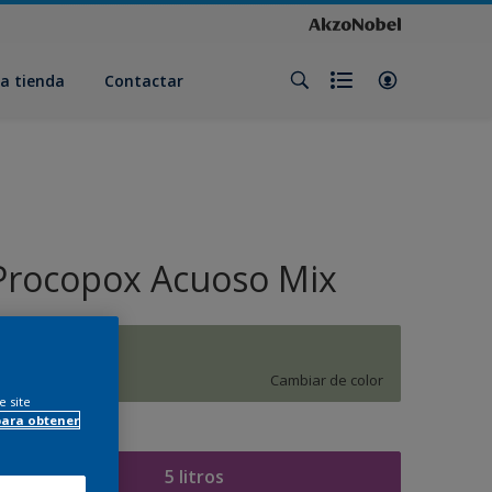
a tienda
Contactar
Procopox Acuoso Mix
J9.10.64
Cambiar de color
e site
para obtener
amaño
5 litros