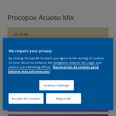
Procopox Acuoso Mix
G5.15.80
Cambiar de color
We respect your privacy.
Tamaño
By clicking “Accept All Cookies”, you agree to the storing of cookies
5 litros
on your device to enhance site navigation, analyze site usage, and
assist in our marketing efforts.
Declaración de cookies para
obtener más información.
Cantidad
Calculadora de pintura
Cookies Settings
Calcular
Accept All Cookies
Reject All
Agregar a la lista de deseos