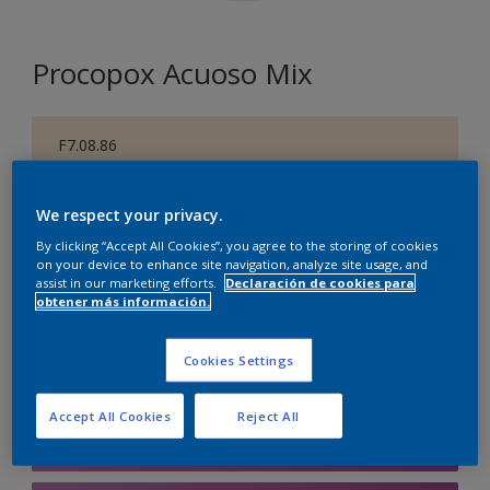
Procopox Acuoso Mix
F7.08.86
Cambiar de color
We respect your privacy.
Tamaño
By clicking “Accept All Cookies”, you agree to the storing of cookies
5 litros
on your device to enhance site navigation, analyze site usage, and
assist in our marketing efforts.
Declaración de cookies para
obtener más información.
Cantidad
Calculadora de pintura
Cookies Settings
Calcular
Accept All Cookies
Reject All
Agregar a la lista de deseos