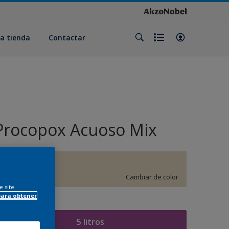
a tienda
Contactar
Procopox Acuoso Mix
F6.09.82
Cambiar de color
e site
para obtener
amaño
5 litros