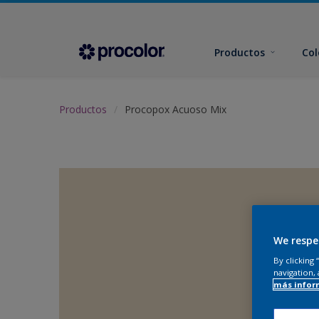
Productos
Col
Productos
Procopox Acuoso Mix
We respe
By clicking
navigation, 
más infor