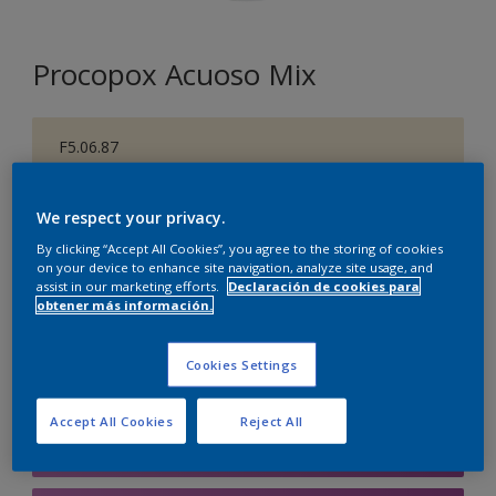
Procopox Acuoso Mix
F5.06.87
Cambiar de color
We respect your privacy.
Tamaño
By clicking “Accept All Cookies”, you agree to the storing of cookies
5 litros
on your device to enhance site navigation, analyze site usage, and
assist in our marketing efforts.
Declaración de cookies para
obtener más información.
Cantidad
Calculadora de pintura
Cookies Settings
Calcular
Accept All Cookies
Reject All
Agregar a la lista de deseos