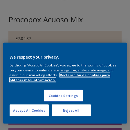
Procopox Acuoso Mix
E7.04.87
Cambiar de color
We respect your privacy.
Tamaño
By clicking “Accept All Cookies”, you agree to the storing of cookies
5 litros
on your device to enhance site navigation, analyze site usage, and
assist in our marketing efforts.
Declaración de cookies para
obtener más información.
Cantidad
Calculadora de pintura
Cookies Settings
Calcular
Accept All Cookies
Reject All
Agregar a la lista de deseos