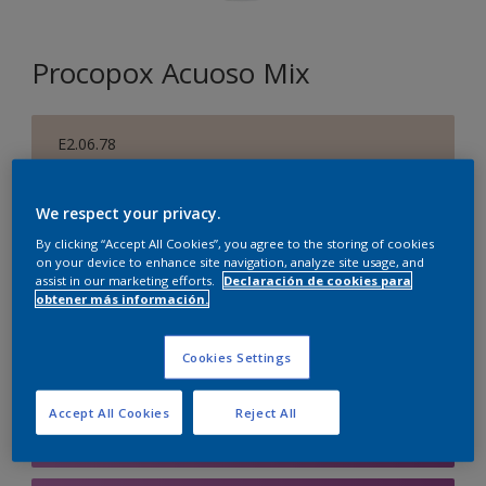
Procopox Acuoso Mix
E2.06.78
Cambiar de color
We respect your privacy.
Tamaño
By clicking “Accept All Cookies”, you agree to the storing of cookies
5 litros
on your device to enhance site navigation, analyze site usage, and
assist in our marketing efforts.
Declaración de cookies para
obtener más información.
Cantidad
Calculadora de pintura
Cookies Settings
Calcular
Accept All Cookies
Reject All
Agregar a la lista de deseos