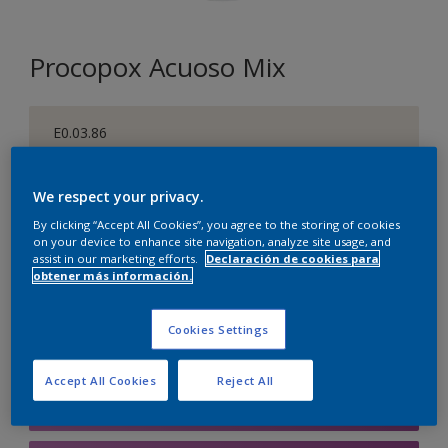
Procopox Acuoso Mix
E0.03.86
Cambiar de color
We respect your privacy.
Tamaño
By clicking “Accept All Cookies”, you agree to the storing of cookies
5 litros
on your device to enhance site navigation, analyze site usage, and
assist in our marketing efforts.
Declaración de cookies para
obtener más información.
Cantidad
Calculadora de pintura
Cookies Settings
Calcular
Accept All Cookies
Reject All
Agregar a la lista de deseos