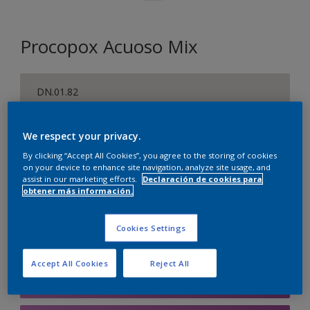
Procopox Acuoso Mix
DN.01.82
Cambiar de color
We respect your privacy.
Tamaño
By clicking “Accept All Cookies”, you agree to the storing of cookies
5 litros
on your device to enhance site navigation, analyze site usage, and
assist in our marketing efforts.
Declaración de cookies para
obtener más información.
Cantidad
Calculadora de pintura
Cookies Settings
Calcular
Accept All Cookies
Reject All
Agregar a la lista de deseos