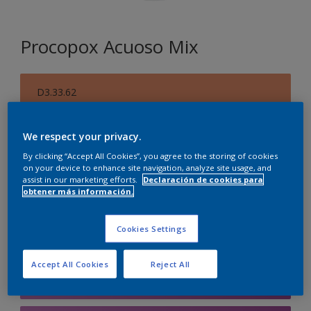
Procopox Acuoso Mix
D3.33.62
Cambiar de color
We respect your privacy.
Tamaño
By clicking “Accept All Cookies”, you agree to the storing of cookies
5 litros
on your device to enhance site navigation, analyze site usage, and
assist in our marketing efforts.
Declaración de cookies para
obtener más información.
Cantidad
Calculadora de pintura
Cookies Settings
Calcular
Accept All Cookies
Reject All
Agregar a la lista de deseos