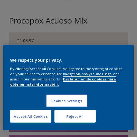
Procopox Acuoso Mix
D1.03.87
Cambiar de color
We respect your privacy.
Tamaño
By clicking “Accept All Cookies”, you agree to the storing of cookies
5 litros
on your device to enhance site navigation, analyze site usage, and
assist in our marketing efforts.
Declaración de cookies para
obtener más información.
Cantidad
Calculadora de pintura
Cookies Settings
Calcular
Accept All Cookies
Reject All
Agregar a la lista de deseos