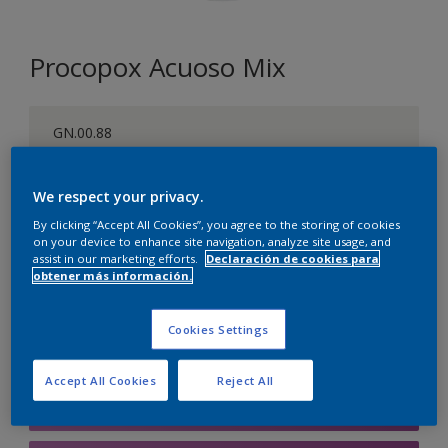
Procopox Acuoso Mix
GN.00.88
Cambiar de color
We respect your privacy.
Tamaño
By clicking “Accept All Cookies”, you agree to the storing of cookies
5 litros
on your device to enhance site navigation, analyze site usage, and
assist in our marketing efforts.
Declaración de cookies para
obtener más información.
Cantidad
Calculadora de pintura
Cookies Settings
Calcular
Accept All Cookies
Reject All
Agregar a la lista de deseos