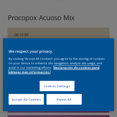
Procopox Acuoso Mix
G0.10.80
Cambiar de color
We respect your privacy.
Tamaño
By clicking “Accept All Cookies”, you agree to the storing of cookies
5 litros
on your device to enhance site navigation, analyze site usage, and
assist in our marketing efforts.
Declaración de cookies para
obtener más información.
Cantidad
Calculadora de pintura
Cookies Settings
Calcular
Accept All Cookies
Reject All
Agregar a la lista de deseos