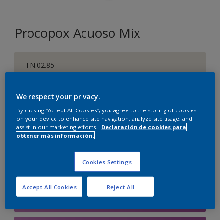
Procopox Acuoso Mix
FN.02.85
Cambiar de color
We respect your privacy.
Tamaño
By clicking “Accept All Cookies”, you agree to the storing of cookies
5 litros
on your device to enhance site navigation, analyze site usage, and
assist in our marketing efforts.
Declaración de cookies para
obtener más información.
Cantidad
Calculadora de pintura
Cookies Settings
Calcular
Accept All Cookies
Reject All
Agregar a la lista de deseos