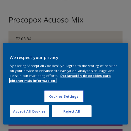
Procopox Acuoso Mix
F2.03.84
Cambiar de color
We respect your privacy.
Tamaño
By clicking “Accept All Cookies”, you agree to the storing of cookies
5 litros
on your device to enhance site navigation, analyze site usage, and
assist in our marketing efforts.
Declaración de cookies para
obtener más información.
Cantidad
Calculadora de pintura
Cookies Settings
Calcular
Accept All Cookies
Reject All
Agregar a la lista de deseos