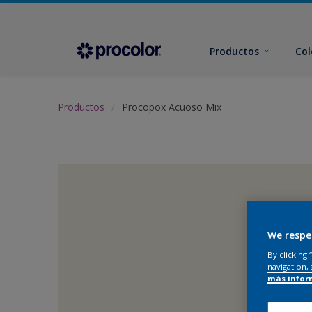
Productos
Col
Productos
Procopox Acuoso Mix
We respe
By clicking
navigation, 
más infor