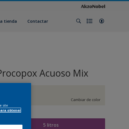
a tienda
Contactar
Procopox Acuoso Mix
G3.03.87
Cambiar de color
e site
para obtener
amaño
5 litros