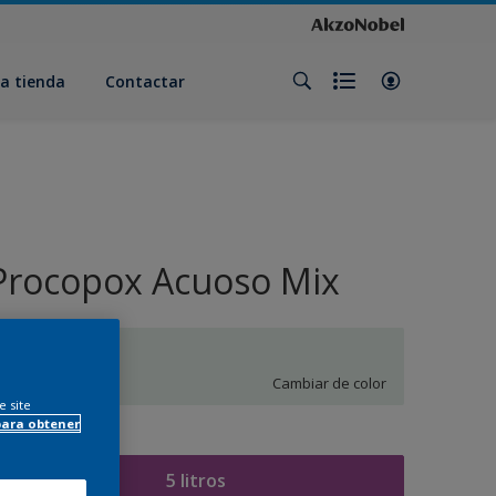
a tienda
Contactar
Procopox Acuoso Mix
MN.02.87
Cambiar de color
e site
para obtener
amaño
5 litros