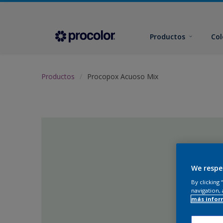
Productos
Col
Productos
Procopox Acuoso Mix
We respe
By clicking
navigation, 
más infor