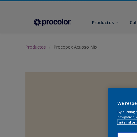
Productos
Col
Productos
Procopox Acuoso Mix
We respe
By clicking
navigation, 
más infor