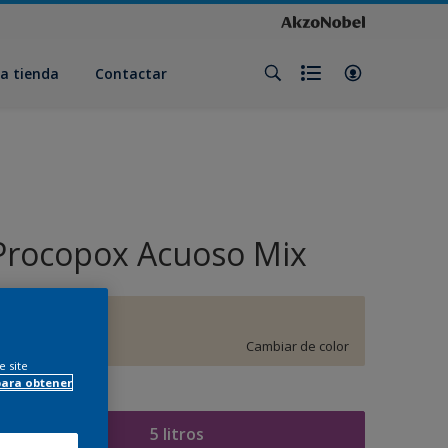
a tienda
Contactar
Procopox Acuoso Mix
F3.05.82
Cambiar de color
e site
para obtener
amaño
5 litros