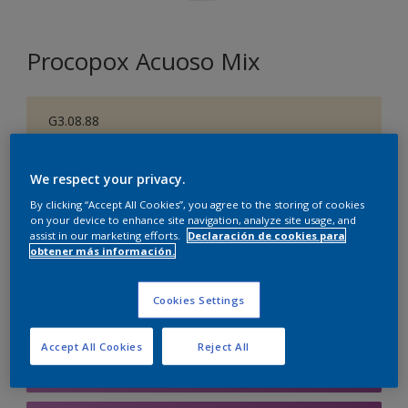
Procopox Acuoso Mix
G3.08.88
Cambiar de color
We respect your privacy.
Tamaño
By clicking “Accept All Cookies”, you agree to the storing of cookies
5 litros
on your device to enhance site navigation, analyze site usage, and
assist in our marketing efforts.
Declaración de cookies para
obtener más información.
Cantidad
Calculadora de pintura
Cookies Settings
Calcular
Accept All Cookies
Reject All
Agregar a la lista de deseos