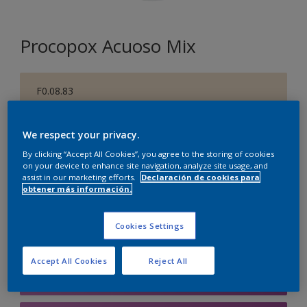
Procopox Acuoso Mix
F0.08.83
Cambiar de color
We respect your privacy.
Tamaño
By clicking “Accept All Cookies”, you agree to the storing of cookies
5 litros
on your device to enhance site navigation, analyze site usage, and
assist in our marketing efforts.
Declaración de cookies para
obtener más información.
Cantidad
Calculadora de pintura
Cookies Settings
Calcular
Accept All Cookies
Reject All
Agregar a la lista de deseos