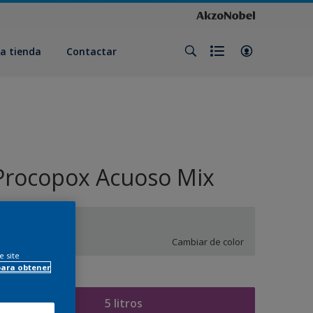
a tienda
Contactar
Procopox Acuoso Mix
SN.01.86
Cambiar de color
e site
para obtener
amaño
5 litros