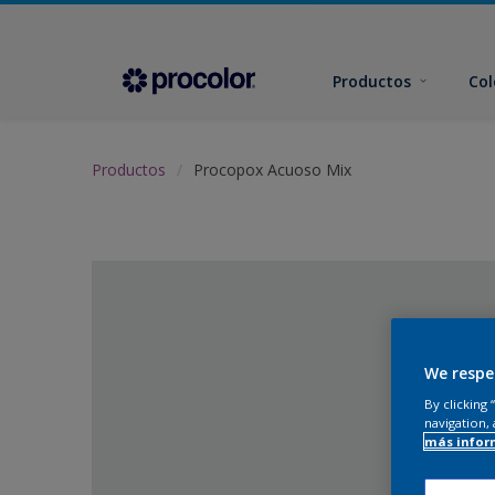
Productos
Col
Productos
Procopox Acuoso Mix
We respe
By clicking
navigation, 
más infor