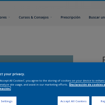
ores
Cursos & Consejos
Prescripción
Buscar un
ct your privacy.
 “Accept All Cookies”, you agree to the storing of cookies on your device to enhanc
analyze site usage, and assist in our marketing efforts.
Declaración de cookies 
mación.
T
 Settings
Accept All Cookies
Rej