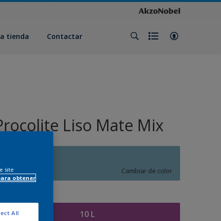
a tienda
Contactar
Procolite Liso Mate Mix
R5.21.61
e site
Cambiar de color
para obtener
amaño
10 L
ect All