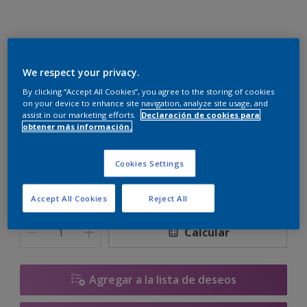
Procolite Liso Mate Mix
We respect your privacy.
J0.05.65
By clicking “Accept All Cookies”, you agree to the storing of cookies
on your device to enhance site navigation, analyze site usage, and
Cambiar de color
assist in our marketing efforts.
Declaración de cookies para
obtener más información.
Tamaño
Cookies Settings
10 L
Accept All Cookies
Reject All
Cantidad
Calculadora de pintura
Calcular
Agregar a la lista de deseos