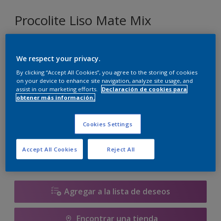
Procolite Liso Mate Mix
Seleccionar un color
We respect your privacy.
By clicking “Accept All Cookies”, you agree to the storing of cookies
on your device to enhance site navigation, analyze site usage, and
assist in our marketing efforts.
Declaración de cookies para
Tamaño
obtener más información.
10 L
Cookies Settings
Cantidad
Calculadora de pintura
Accept All Cookies
Reject All
Calcular
Agregar a la lista de deseos
Encontrar una tienda