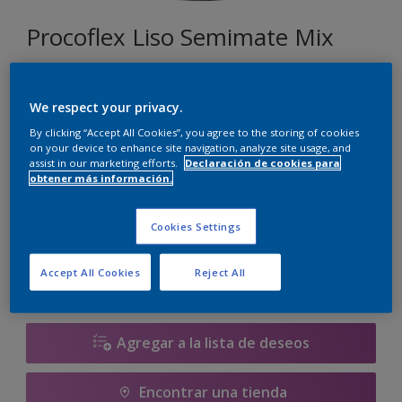
Procoflex Liso Semimate Mix
085
We respect your privacy.
Cambiar de color
By clicking “Accept All Cookies”, you agree to the storing of cookies
on your device to enhance site navigation, analyze site usage, and
assist in our marketing efforts.
Declaración de cookies para
Tamaño
obtener más información.
5 L
15 L
Cookies Settings
Cantidad
Calculadora de pintura
Accept All Cookies
Reject All
Calcular
Agregar a la lista de deseos
Encontrar una tienda