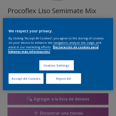
Procoflex Liso Semimate Mix
001
We respect your privacy.
Cambiar de color
By clicking “Accept All Cookies”, you agree to the storing of cookies
on your device to enhance site navigation, analyze site usage, and
assist in our marketing efforts.
Declaración de cookies para
Tamaño
obtener más información.
5 L
15 L
Cookies Settings
Cantidad
Calculadora de pintura
Accept All Cookies
Reject All
Calcular
Agregar a la lista de deseos
Encontrar una tienda