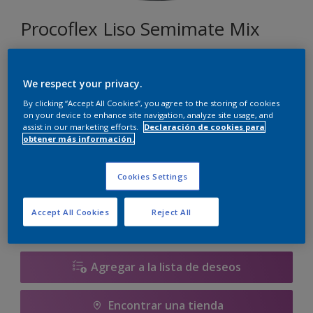
Procoflex Liso Semimate Mix
120
We respect your privacy.
Cambiar de color
By clicking “Accept All Cookies”, you agree to the storing of cookies
on your device to enhance site navigation, analyze site usage, and
assist in our marketing efforts.
Declaración de cookies para
Tamaño
obtener más información.
5 L
15 L
Cookies Settings
Cantidad
Calculadora de pintura
Accept All Cookies
Reject All
Calcular
Agregar a la lista de deseos
Encontrar una tienda