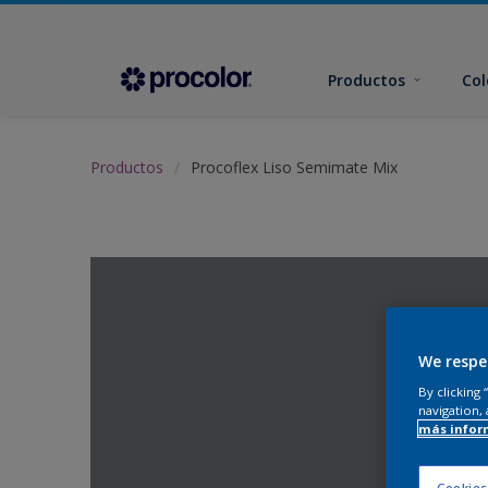
Productos
Col
Productos
Procoflex Liso Semimate Mix
We respe
By clicking
navigation, 
más infor
Cookies