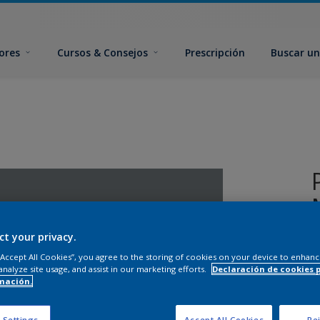
ores
Cursos & Consejos
Prescripción
Buscar un
ct your privacy.
 “Accept All Cookies”, you agree to the storing of cookies on your device to enhanc
analyze site usage, and assist in our marketing efforts.
Declaración de cookies 
mación.
T
 Settings
Accept All Cookies
Rej