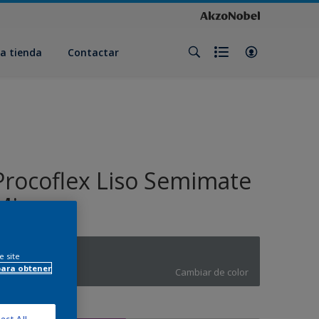
a tienda
Contactar
Procoflex Liso Semimate
Mix
026
e site
para obtener
Cambiar de color
amaño
ect All