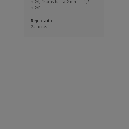
m2/l, fisuras hasta 2 mm- 1-1,5
m2/l).
Repintado
24 horas