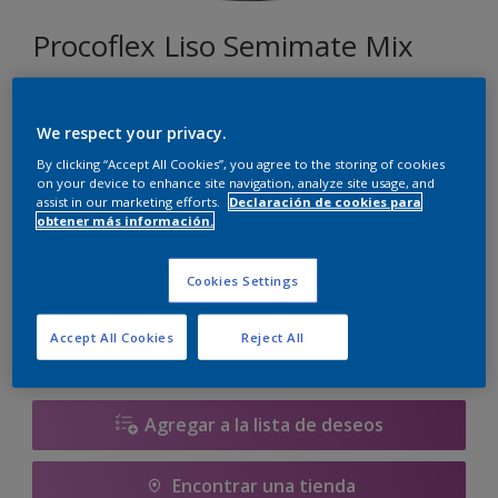
Procoflex Liso Semimate Mix
073
We respect your privacy.
Cambiar de color
By clicking “Accept All Cookies”, you agree to the storing of cookies
on your device to enhance site navigation, analyze site usage, and
assist in our marketing efforts.
Declaración de cookies para
Tamaño
obtener más información.
5 L
15 L
Cookies Settings
Cantidad
Calculadora de pintura
Accept All Cookies
Reject All
Calcular
Agregar a la lista de deseos
Encontrar una tienda