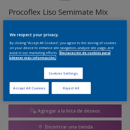
Procoflex Liso Semimate Mix
110
We respect your privacy.
Cambiar de color
By clicking “Accept All Cookies”, you agree to the storing of cookies
on your device to enhance site navigation, analyze site usage, and
assist in our marketing efforts.
Declaración de cookies para
Tamaño
obtener más información.
5 L
15 L
Cookies Settings
Cantidad
Calculadora de pintura
Accept All Cookies
Reject All
Calcular
Agregar a la lista de deseos
Encontrar una tienda