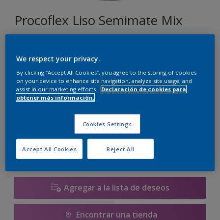
Procoflex Liso Semimate Mix
099
We respect your privacy.
Cambiar de color
By clicking “Accept All Cookies”, you agree to the storing of cookies
on your device to enhance site navigation, analyze site usage, and
assist in our marketing efforts.
Declaración de cookies para
Tamaño
obtener más información.
5 L
15 L
Cookies Settings
Cantidad
Calculadora de pintura
Accept All Cookies
Reject All
Calcular
Agregar a la lista de deseos
Encontrar una tienda