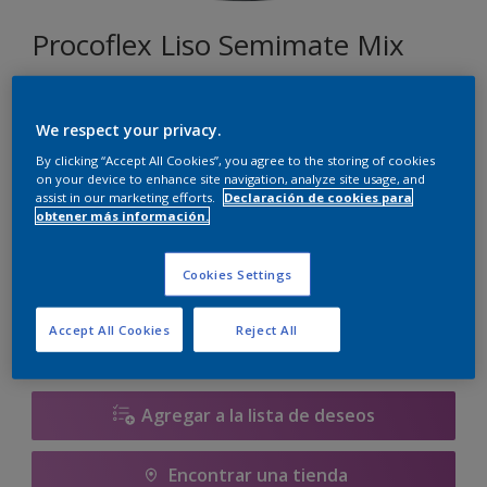
Procoflex Liso Semimate Mix
017
We respect your privacy.
Cambiar de color
By clicking “Accept All Cookies”, you agree to the storing of cookies
on your device to enhance site navigation, analyze site usage, and
assist in our marketing efforts.
Declaración de cookies para
Tamaño
obtener más información.
5 L
15 L
Cookies Settings
Cantidad
Calculadora de pintura
Accept All Cookies
Reject All
Calcular
Agregar a la lista de deseos
Encontrar una tienda