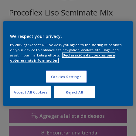
Procoflex Liso Semimate Mix
060
We respect your privacy.
Cambiar de color
By clicking “Accept All Cookies”, you agree to the storing of cookies
on your device to enhance site navigation, analyze site usage, and
assist in our marketing efforts.
Declaración de cookies para
Tamaño
obtener más información.
5 L
15 L
Cookies Settings
Cantidad
Calculadora de pintura
Accept All Cookies
Reject All
Calcular
Agregar a la lista de deseos
Encontrar una tienda