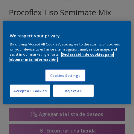
Procoflex Liso Semimate Mix
018
We respect your privacy.
Cambiar de color
By clicking “Accept All Cookies”, you agree to the storing of cookies
on your device to enhance site navigation, analyze site usage, and
assist in our marketing efforts.
Declaración de cookies para
Tamaño
obtener más información.
5 L
15 L
Cookies Settings
Cantidad
Calculadora de pintura
Accept All Cookies
Reject All
Calcular
Agregar a la lista de deseos
Encontrar una tienda