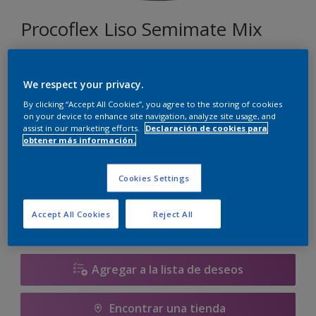
Procoflex Liso Semimate Mix
048
We respect your privacy.
Cambiar de color
By clicking “Accept All Cookies”, you agree to the storing of cookies
on your device to enhance site navigation, analyze site usage, and
assist in our marketing efforts.
Declaración de cookies para
Tamaño
obtener más información.
5 L
15 L
Cookies Settings
Cantidad
Calculadora de pintura
Accept All Cookies
Reject All
Calcular
Agregar a la lista de deseos
Encontrar una tienda