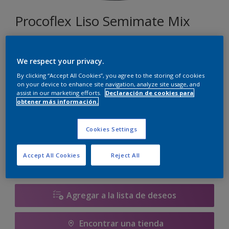
Procoflex Liso Semimate Mix
104
We respect your privacy.
Cambiar de color
By clicking “Accept All Cookies”, you agree to the storing of cookies
on your device to enhance site navigation, analyze site usage, and
assist in our marketing efforts.
Declaración de cookies para
Tamaño
obtener más información.
5 L
15 L
Cookies Settings
Cantidad
Calculadora de pintura
Accept All Cookies
Reject All
Calcular
Agregar a la lista de deseos
Encontrar una tienda