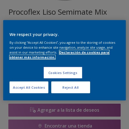
Procoflex Liso Semimate Mix
034
We respect your privacy.
Cambiar de color
By clicking “Accept All Cookies”, you agree to the storing of cookies
on your device to enhance site navigation, analyze site usage, and
assist in our marketing efforts.
Declaración de cookies para
Tamaño
obtener más información.
5 L
15 L
Cookies Settings
Cantidad
Calculadora de pintura
Accept All Cookies
Reject All
Calcular
Agregar a la lista de deseos
Encontrar una tienda