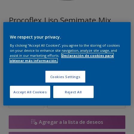
Procoflex Liso Semimate Mix
We respect your privacy.
UN.00.87
By clicking “Accept All Cookies”, you agree to the storing of cookies
Cambiar de color
on your device to enhance site navigation, analyze site usage, and
assist in our marketing efforts.
Declaración de cookies para
obtener más información.
Tamaño
5 L
15 L
Cookies Settings
Cantidad
Calculadora de pintura
Accept All Cookies
Reject All
Calcular
Agregar a la lista de deseos