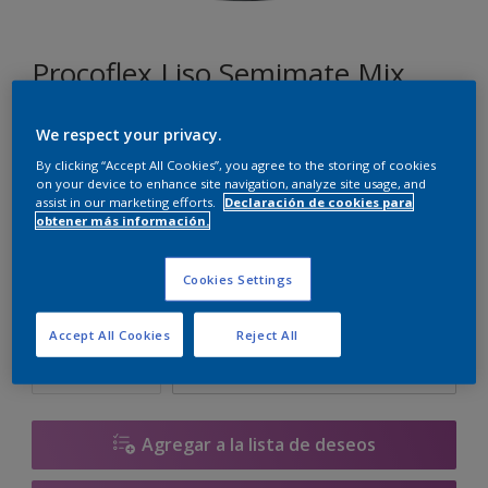
Procoflex Liso Semimate Mix
We respect your privacy.
ON.01.87
By clicking “Accept All Cookies”, you agree to the storing of cookies
Cambiar de color
on your device to enhance site navigation, analyze site usage, and
assist in our marketing efforts.
Declaración de cookies para
obtener más información.
Tamaño
5 L
15 L
Cookies Settings
Cantidad
Calculadora de pintura
Accept All Cookies
Reject All
Calcular
Agregar a la lista de deseos