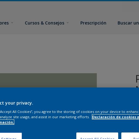
ores
Cursos & Consejos
Prescripción
Buscar un
ct your privacy.
 “Accept All Cookies”, you agree to the storing of cookies on your device to enhanc
analyze site usage, and assist in our marketing efforts.
Declaración de cookies 
mación.
T
 Settings
Accept All Cookies
Rej