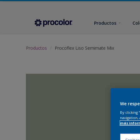
Productos
Col
Productos
Procoflex Liso Semimate Mix
We respe
By clicking
navigation, 
más infor
Cookies