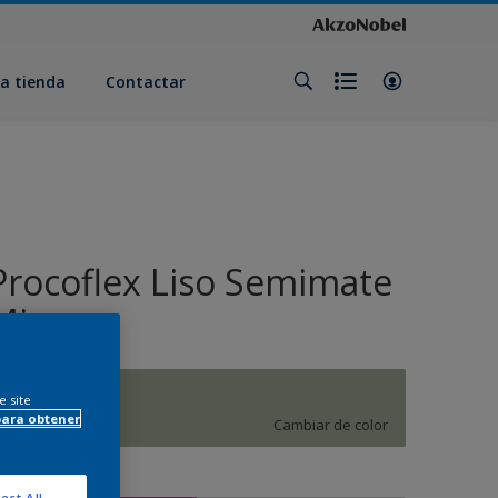
a tienda
Contactar
Procoflex Liso Semimate
Mix
J9.10.64
e site
para obtener
Cambiar de color
amaño
ect All