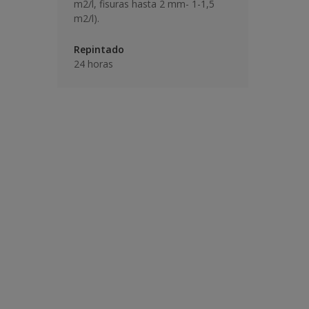
m2/l, fisuras hasta 2 mm- 1-1,5
m2/l).
Repintado
24 horas