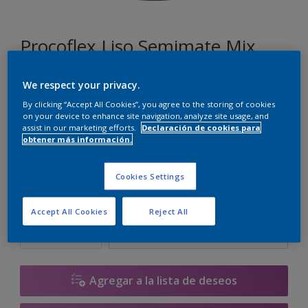
Procoflex Liso Semimate Mix
We respect your privacy.
J2.03.81
By clicking “Accept All Cookies”, you agree to the storing of cookies
Cambiar de color
on your device to enhance site navigation, analyze site usage, and
assist in our marketing efforts.
Declaración de cookies para
obtener más información.
Tamaño
5 L
15 L
Cookies Settings
Cantidad
Calculadora de pintura
Accept All Cookies
Reject All
Calcular
Agregar a la lista de deseos