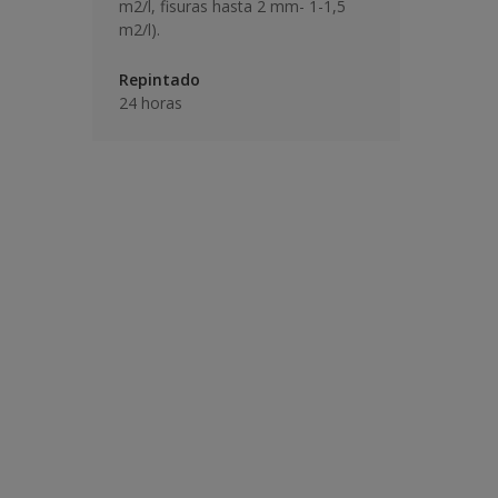
m2/l, fisuras hasta 2 mm- 1-1,5
m2/l).
Repintado
24 horas