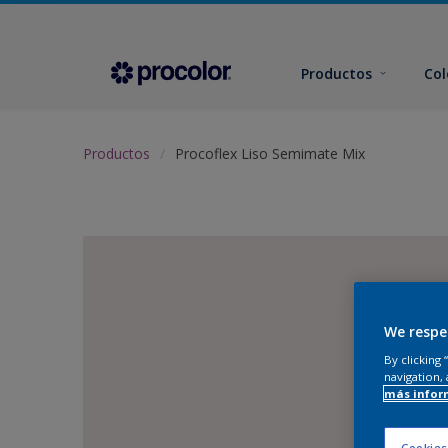
Productos
Col
Productos
Procoflex Liso Semimate Mix
We respe
By clicking
navigation, 
más infor
Cookies