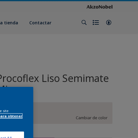
a tienda
Contactar
Procoflex Liso Semimate
Mix
BN.01.87
e site
para obtener
Cambiar de color
amaño
ect All