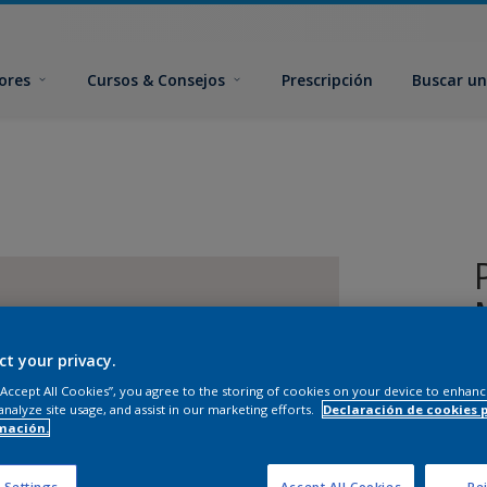
ores
Cursos & Consejos
Prescripción
Buscar un
ct your privacy.
 “Accept All Cookies”, you agree to the storing of cookies on your device to enhanc
analyze site usage, and assist in our marketing efforts.
Declaración de cookies 
mación.
T
 Settings
Accept All Cookies
Rej